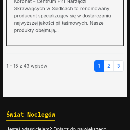
Koronet – Centrum Pił i Narzędzi
Skrawających w Siedlcach to renomowany
producent specjalizujący się w dostarczaniu
najwyższej jakości pił taśmowych. Nasze
produkty obejmują...
1 - 15 z 43 wpisów
1
2
3
Świat Noclegów
Jesteś właścicielem? Dołącz do największego