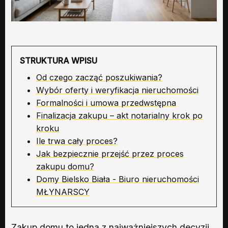
STRUKTURA WPISU
Od czego zacząć poszukiwania?
Wybór oferty i weryfikacja nieruchomości
Formalności i umowa przedwstępna
Finalizacja zakupu – akt notarialny krok po
kroku
Ile trwa cały proces?
Jak bezpiecznie przejść przez proces
zakupu domu?
Domy Bielsko Biała - Biuro nieruchomości
MŁYNARSCY
Zakup domu to jedna z najważniejszych decyzji