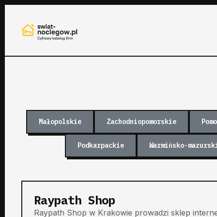
Małopolskie
Zachodniopomorskie
Pomo
Podkarpackie
Warmińsko-mazursk
Raypath Shop
Raypath Shop w Krakowie prowadzi sklep intern