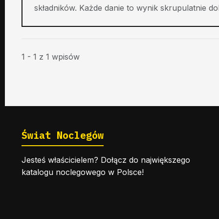
składników. Każde danie to wynik skrupulatnie do
1 - 1 z 1 wpisów
Świat Noclegów
Jesteś właścicielem? Dołącz do największego
katalogu noclegowego w Polsce!