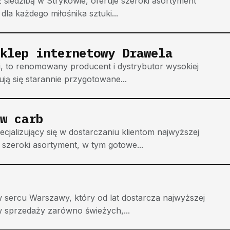
siedzibą w Strykowie, oferuje szeroki asortyment
la każdego miłośnika sztuki...
klep internetowy Drawela
i, to renomowany producent i dystrybutor wysokiej
ują się starannie przygotowane...
w carb
jalizujący się w dostarczaniu klientom najwyższej
 szeroki asortyment, w tym gotowe...
 sercu Warszawy, który od lat dostarcza najwyższej
 w sprzedaży zarówno świeżych,...