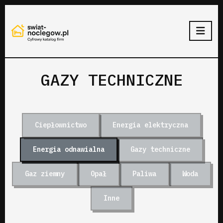
GAZY TECHNICZNE
Ciepłownictwo
Energia elektryczna
Energia odnawialna
Gazy techniczne
Gaz ziemny
Opał
Paliwa
Woda
Inne