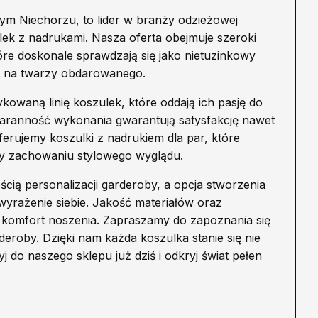
ym Niechorzu, to lider w branży odzieżowej
ulek z nadrukami. Nasza oferta obejmuje szeroki
re doskonale sprawdzają się jako nietuzinkowy
h na twarzy obdarowanego.
owaną linię koszulek, które oddają ich pasję do
 staranność wykonania gwarantują satysfakcję nawet
erujemy koszulki z nadrukiem dla par, które
zy zachowaniu stylowego wyglądu.
cią personalizacji garderoby, a opcja stworzenia
yrażenie siebie. Jakość materiałów oraz
i komfort noszenia. Zapraszamy do zapoznania się
deroby. Dzięki nam każda koszulka stanie się nie
j do naszego sklepu już dziś i odkryj świat pełen