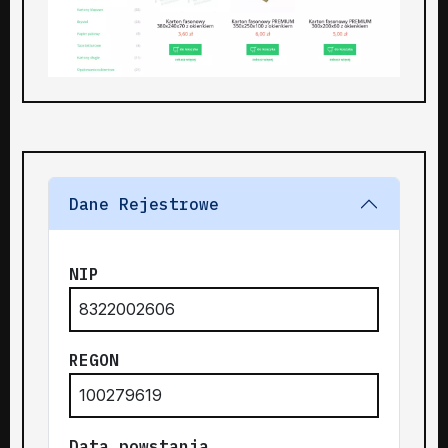
Dane Rejestrowe
NIP
8322002606
REGON
100279619
Data powstania