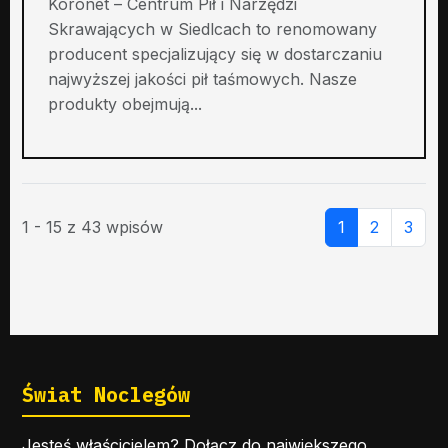
Koronet – Centrum Pił i Narzędzi
Skrawających w Siedlcach to renomowany
producent specjalizujący się w dostarczaniu
najwyższej jakości pił taśmowych. Nasze
produkty obejmują...
1 - 15 z 43 wpisów
1
2
3
Świat Noclegów
Jesteś właścicielem? Dołącz do największego