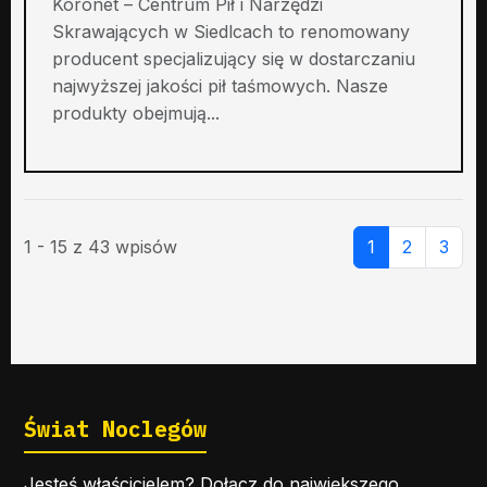
Koronet – Centrum Pił i Narzędzi
Skrawających w Siedlcach to renomowany
producent specjalizujący się w dostarczaniu
najwyższej jakości pił taśmowych. Nasze
produkty obejmują...
1 - 15 z 43 wpisów
1
2
3
Świat Noclegów
Jesteś właścicielem? Dołącz do największego