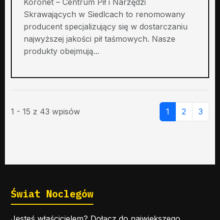
Koronet – Centrum Pił i Narzędzi
Skrawających w Siedlcach to renomowany
producent specjalizujący się w dostarczaniu
najwyższej jakości pił taśmowych. Nasze
produkty obejmują...
1 - 15 z 43 wpisów
1
2
3
Świat Noclegów
Jesteś właścicielem? Dołącz do największego