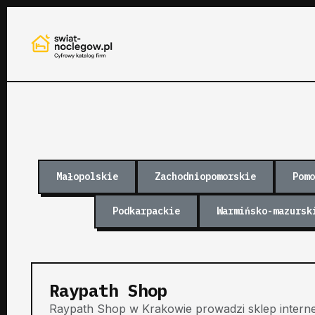
Małopolskie
Zachodniopomorskie
Pomo
Podkarpackie
Warmińsko-mazursk
Raypath Shop
Raypath Shop w Krakowie prowadzi sklep intern