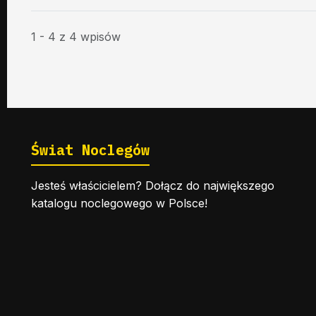
1 - 4 z 4 wpisów
Świat Noclegów
Jesteś właścicielem? Dołącz do największego
katalogu noclegowego w Polsce!